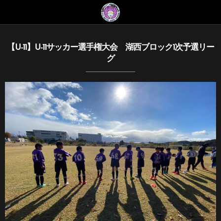
【U-11】U-11サッカー選手権大会 湖西ブロック1次予選リー
グ