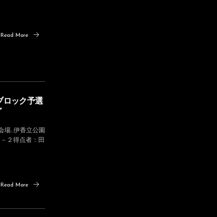
Read More
西ブロック予選
グ
会場…伊香立公園
 ３－２得点者：田
Read More