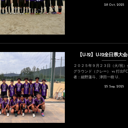
28
Oct
,
2025
【U-12】U-12全日県
２０２５年９月２３日（火/祝）
グラウンド（クレー） vs 打出F
者：細野蓮斗、津田一樹 U...
25
Sep
,
2025