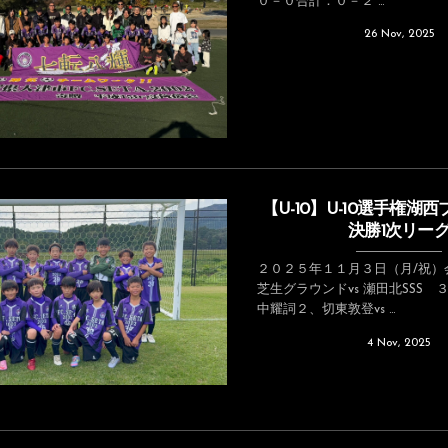
０－０合計：０－２ ...
26
Nov
,
2025
【U-10】U-10選手権湖
決勝1次リー
２０２５年１１月３日（月/祝）
芝生グラウンドvs 瀬田北SSS
中耀詞２、切東敦登vs ...
4
Nov
,
2025