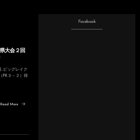
Facebook
滋賀県大会２回
…ビッグレイク
（PK３－２）得
Read More