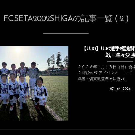
FC.SETA2002SHIGAの記事一覧 ( 2 )
【U-10】U-10選手権
戦・準々決勝
２０２６年１月１８日（日）会場
２回戦vs FCアドバンス １－１
点者：切東敦登準々決勝vs...
27
Jan
,
2026