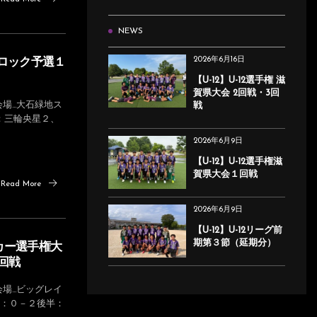
NEWS
2026年6月16日
西ブロック予選１
【U-12】U-12選手権 滋
賀県大会 2回戦・3回
場…大石緑地ス
戦
者：三輪央星２、
2026年6月9日
【U-12】U-12選手権滋
賀県大会１回戦
Read More
2026年6月9日
【U-12】U-12リーグ前
期第３節（延期分）
ッカー選手権大
１回戦
場…ビッグレイ
A前半：０－２後半：