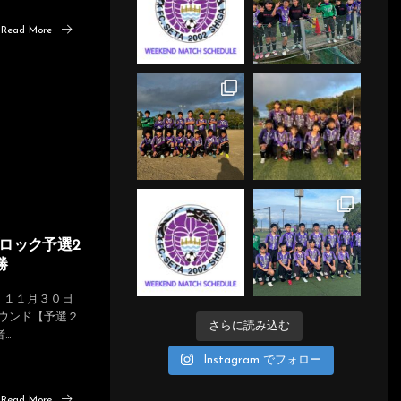
Read More
西ブロック予選2
勝
、１１月３０日
ウンド【予選２
さらに読み込む
..
Instagram でフォロー
Read More