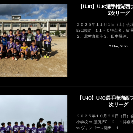
【U-10】U-10選手権湖
2次リーグ
２０２５年１１月１日（土）会場
BSC志賀 １１－０得点者：藤
２、北村真那斗３、田中耀詞...
2
Nov
,
2025
【U-10】U-10選手権湖
次リーグ
２０２５年１０月２６日（日）会
小学校 vs 膳所JFC ２－１得
vs ヴォンゴーレ瀬田 １...