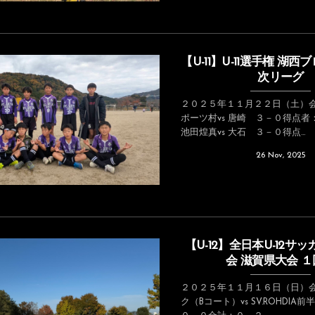
【U-11】U-11選手権 湖
次リーグ
２０２５年１１月２２日（土）会
ポーツ村vs 唐崎 ３－０得点
池田煌真vs 大石 ３－０得点...
26
Nov
,
2025
【U-12】全日本U-12サ
会 滋賀県大会 
２０２５年１１月１６日（日）会
ク（Bコート）vs SV.ROHDI