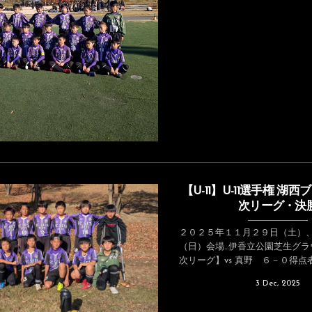
【U-11】U-11選手権 湖
次リーグ・決
２０２５年１１月２９日（土）
（日）会場…伊香立公園芝生グラ
次リーグ】vs 真野 ６－０得点者.
3
Dec
,
2025