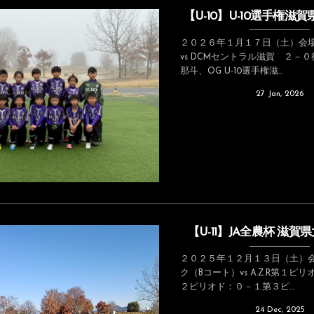
【U-10】U-10選手権滋
２０２６年１月１７日（土）会場
vs DCMセントラル滋賀 ２－
那斗、OG U-10選手権滋...
27
Jan
,
2026
【U-11】JA全農杯 滋賀
２０２５年１２月１３日（土）会
ク（Bコート）vs A.Z.R第１ピ
２ピリオド：０－１第３ピ...
24
Dec
,
2025