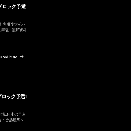
西ブロック予選
…和邇小学校vs
澤輝瑠、細野琥斗
Read More
西ブロック予選1
場…仰木の里東
点者：皆越凰馬２