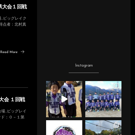
賀県大会１回戦
…ビッグレイク
０得点者：北村真
Read More
Instagram
県大会 １回戦
場…ビッグレイ
リオド：０－１第