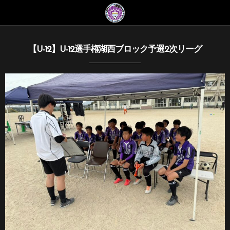
【U-12】U-12選手権湖西ブロック予選2次リーグ