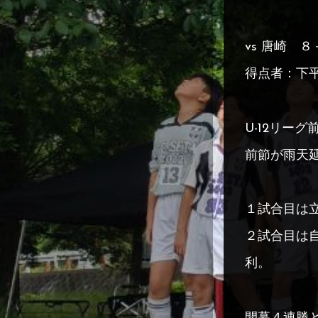
vs 唐崎 ８
得点者：下
U-12リー
前節が雨天
１試合目は
２試合目は
利。