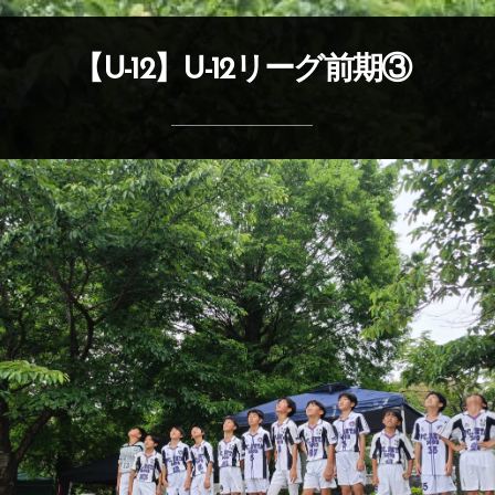
【U-12】U-12リーグ前期③