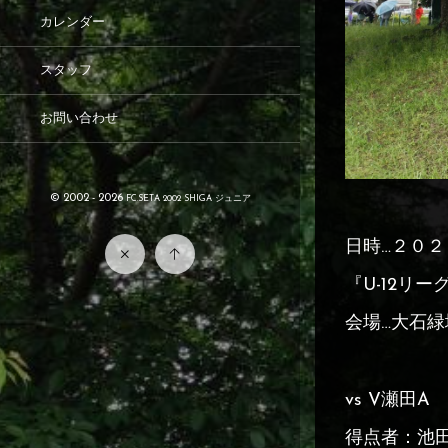
カレンダー
スタッフ
お問い合わせ
© 2002 - 2026
FC.SETA 2002 SHIGA ジュニア
日時…２０
『U-12リ
会場…大石
vs V瀬田A
得点者：池