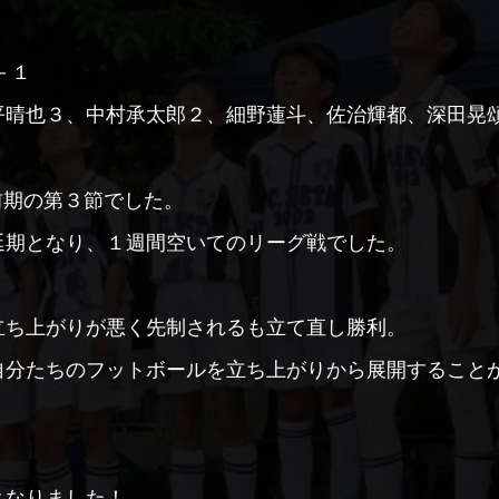
－１
平晴也３、中村承太郎２、細野蓮斗、佐治輝都、深田晃
グ前期の第３節でした。
延期となり、１週間空いてのリーグ戦でした。
立ち上がりが悪く先制されるも立て直し勝利。
自分たちのフットボールを立ち上がりから展開すること