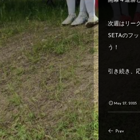
開幕４連勝
次週はリーグ
SETAの
う！
引き続き、
May
27
,
2025
Prev