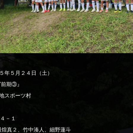
２５年５月２４日（土）
ーグ前期③』
緑地スポーツ村
 ４－１
田煌真２、竹中湊人、細野蓮斗