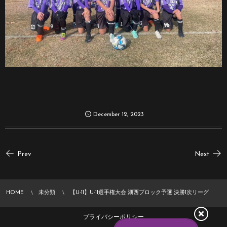
December
12
,
2023
Prev
Next
HOME
未分類
【U-11】U-11選手権大会 湖西ブロック予選 決勝1次リーグ
プライバシーポリシー