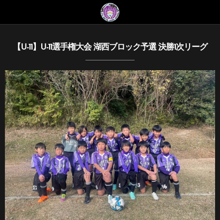
【U-11】U-11選手権大会 湖西ブロック予選 決勝1次リーグ