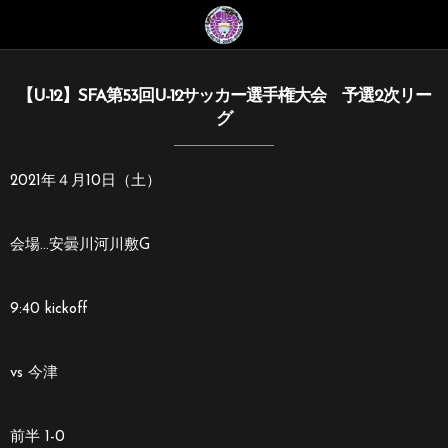
【U-12】SFA第53回U-12サッカー選手権大会 予選2次リー
グ
2021年４月10日（土）
会場…安曇川河川敷G
9:40 kickoff
vs 今津
前半 1-0